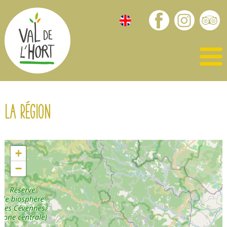
La région
+
−