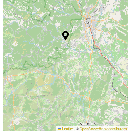
Leaflet
|
©
OpenStreetMap contributors