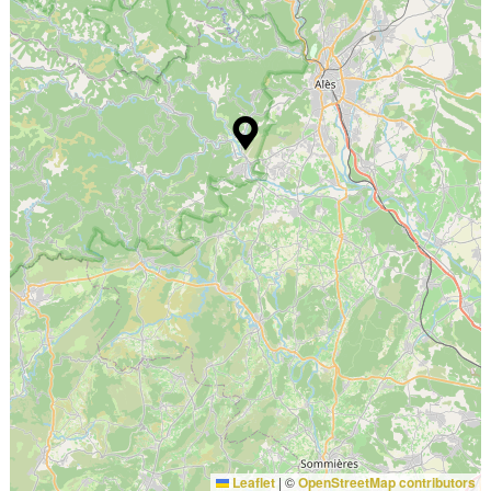
Leaflet
|
©
OpenStreetMap contributors