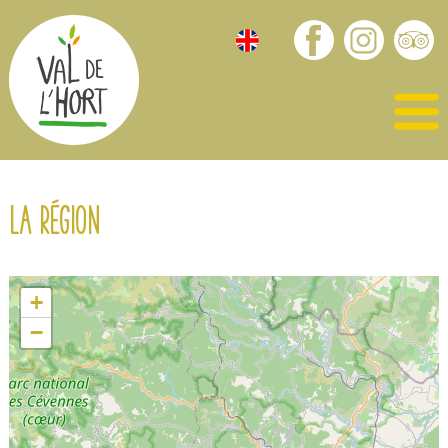
La région
+
−