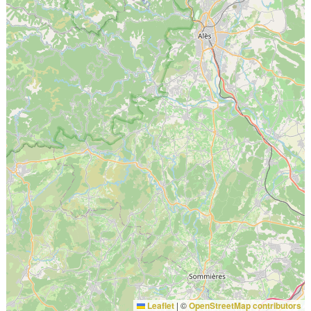
Leaflet
|
©
OpenStreetMap contributors