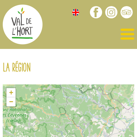
La région
+
−