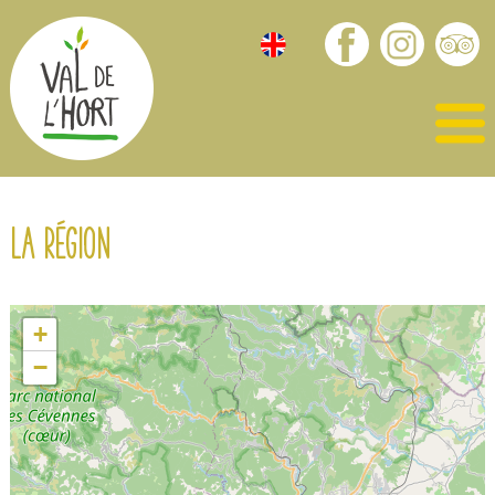
La région
+
−