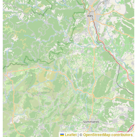
Leaflet
|
©
OpenStreetMap contributors