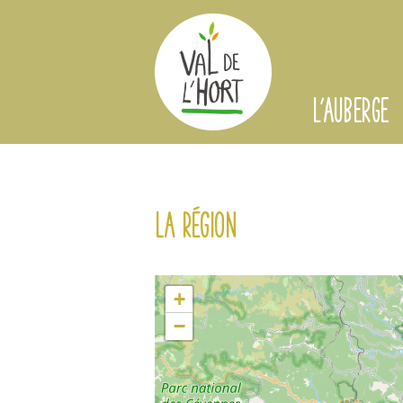
L'AUBERGE
La région
+
−