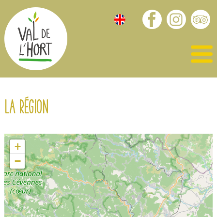
La région
+
−