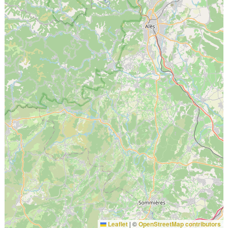
Leaflet
|
©
OpenStreetMap contributors