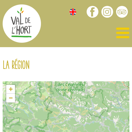
La région
+
−