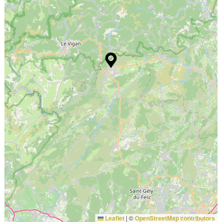
Leaflet
|
©
OpenStreetMap contributors