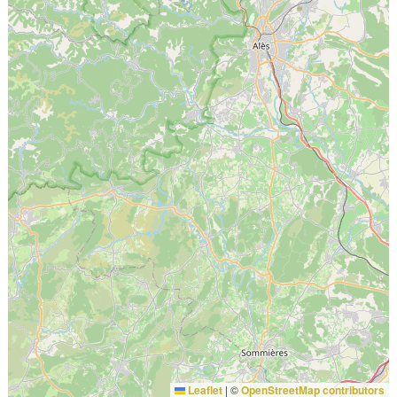
Leaflet
|
©
OpenStreetMap contributors