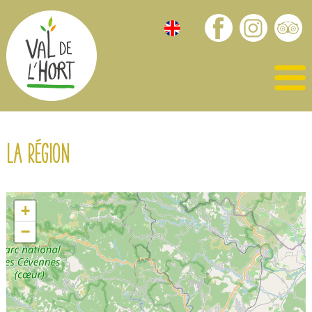
La région
+
−