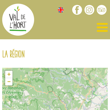
La région
+
−