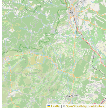
Leaflet
|
©
OpenStreetMap contributors