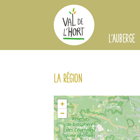
L'AUBERGE
La région
+
−