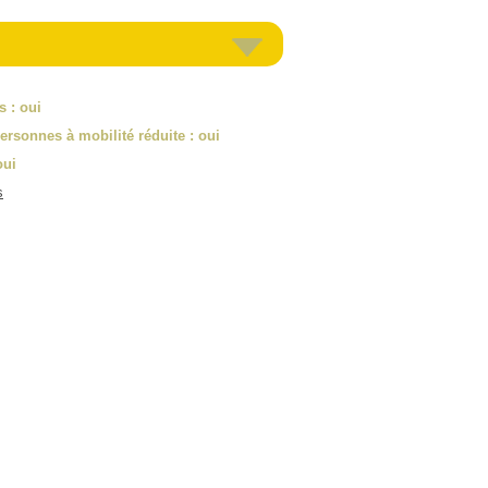
es
: oui
ersonnes à mobilité réduite
: oui
oui
s