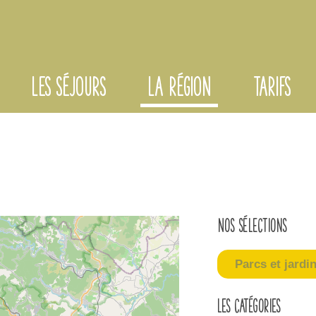
LES SÉJOURS
LA RÉGION
TARIFS
Nos sélections
Parcs et jardi
Les catégories