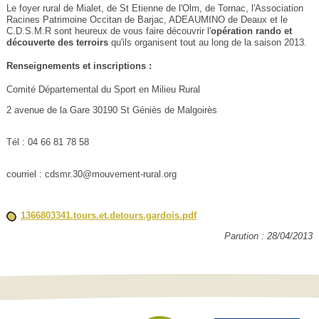
Le foyer rural de Mialet, de St Etienne de l'Olm, de Tornac, l'Association
Racines Patrimoine Occitan de Barjac, ADEAUMINO de Deaux et le
C.D.S.M.R sont heureux de vous faire découvrir l'
opération rando et
découverte des terroirs
qu'ils organisent tout au long de la saison 2013.
Renseignements et inscriptions :
Comité Départemental du Sport en Milieu Rural
2 avenue de la Gare 30190 St Géniès de Malgoirès
Tél : 04 66 81 78 58
courriel : cdsmr.30@mouvement-rural.org
1366803341.tours.et.detours.gardois.pdf
Parution : 28/04/2013