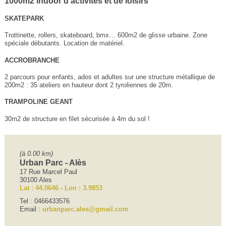
1000m2 indoor d'activités et de loisirs
SKATEPARK
Trottinette, rollers, skateboard, bmx… 600m2 de glisse urbaine. Zone
spéciale débutants. Location de matériel.
ACCROBRANCHE
2 parcours pour enfants, ados et adultes sur une structure métallique de
200m2 : 35 ateliers en hauteur dont 2 tyroliennes de 20m.
TRAMPOLINE GEANT
30m2 de structure en filet sécurisée à 4m du sol !
(à 0.00 km)
Urban Parc - Alès
17 Rue Marcel Paul
30100 Ales
Lat : 44.0646 - Lon : 3.9853
Tel : 0466433576
Email :
urbanparc.ales@gmail.com