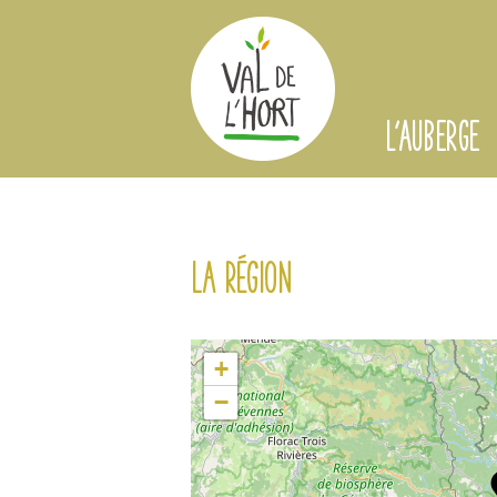
L'AUBERGE
La région
+
−