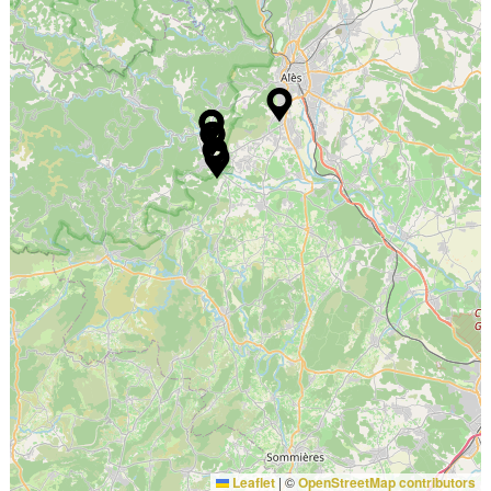
Leaflet
|
©
OpenStreetMap contributors