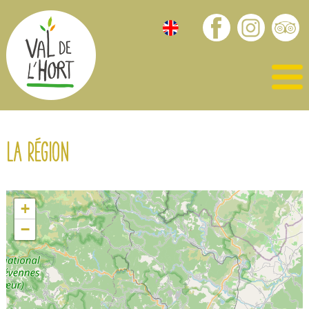
La région
+
−