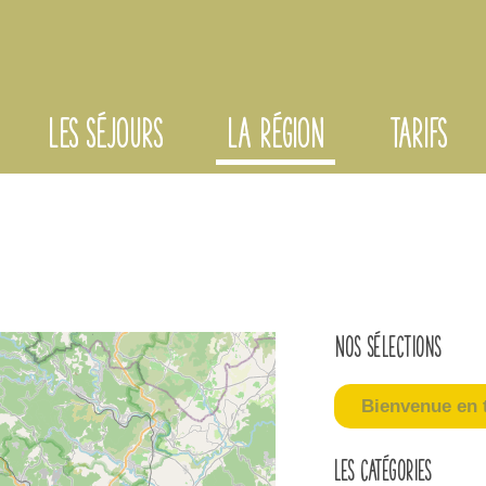
LES SÉJOURS
LA RÉGION
TARIFS
Nos sélections
Bienvenue en t
Les catégories