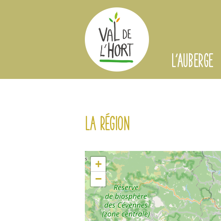
L'AUBERGE
La région
+
−