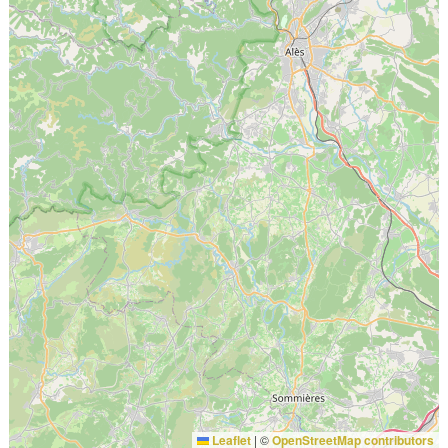
Leaflet
|
©
OpenStreetMap contributors