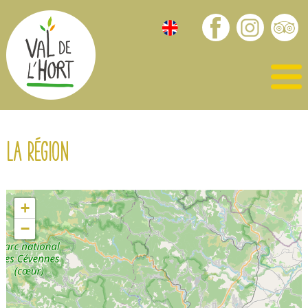
La région
+
−