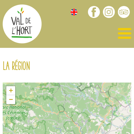
La région
+
−