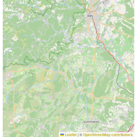
Leaflet
|
©
OpenStreetMap contributors