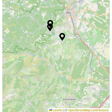
Leaflet
|
©
OpenStreetMap contributors