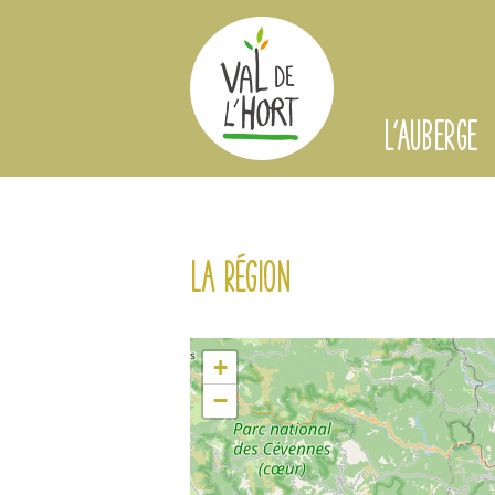
L'AUBERGE
La région
+
−