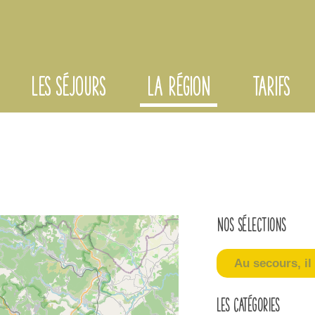
LES SÉJOURS
LA RÉGION
TARIFS
Nos sélections
Au secours, il 
Les catégories