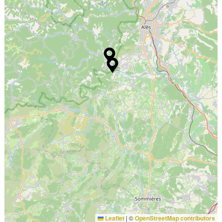
Leaflet
|
©
OpenStreetMap contributors