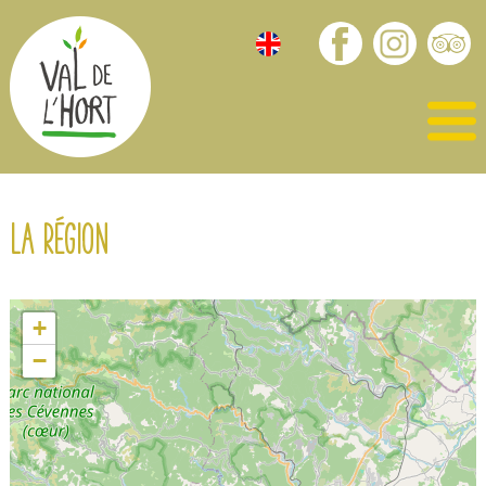
La région
+
−