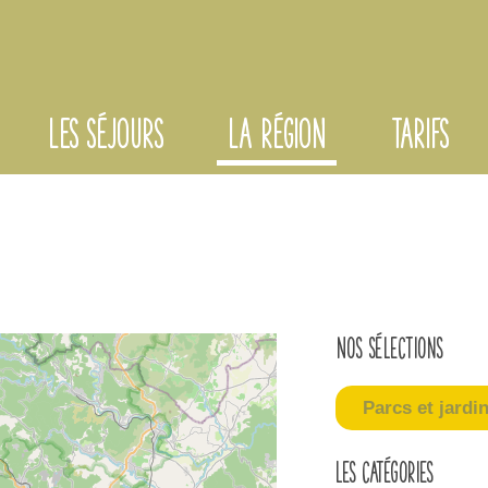
LES SÉJOURS
LA RÉGION
TARIFS
Nos sélections
Parcs et jardi
Les catégories