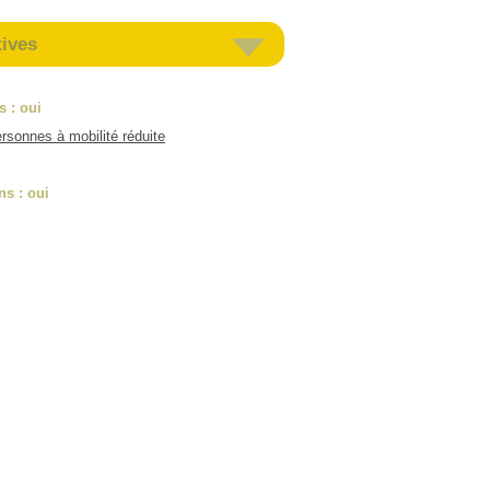
tives
es
: oui
rsonnes à mobilité réduite
ns
: oui