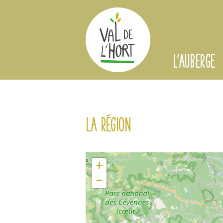
L'AUBERGE
La région
+
−