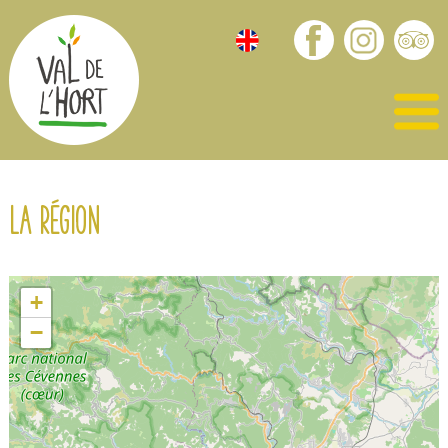
La région
+
−