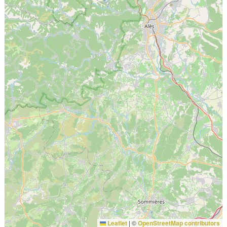
Leaflet
|
©
OpenStreetMap contributors