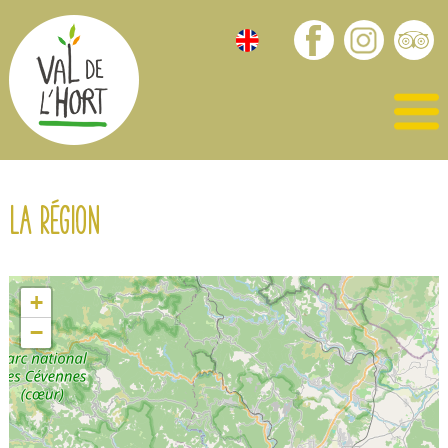
La région
+
−