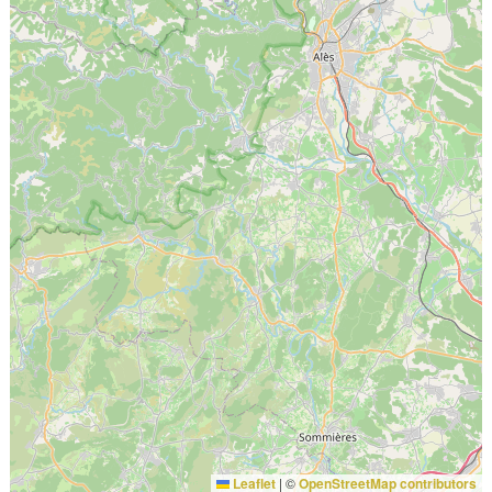
Leaflet
|
©
OpenStreetMap contributors