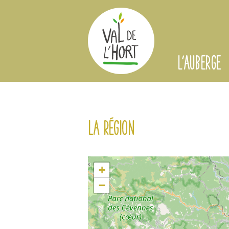
L'AUBERGE
La région
+
−