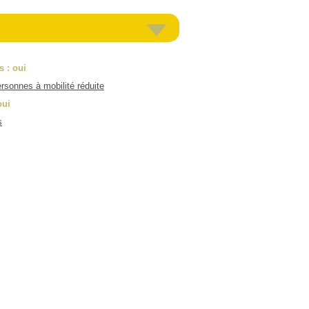
es
: oui
rsonnes à mobilité réduite
oui
s