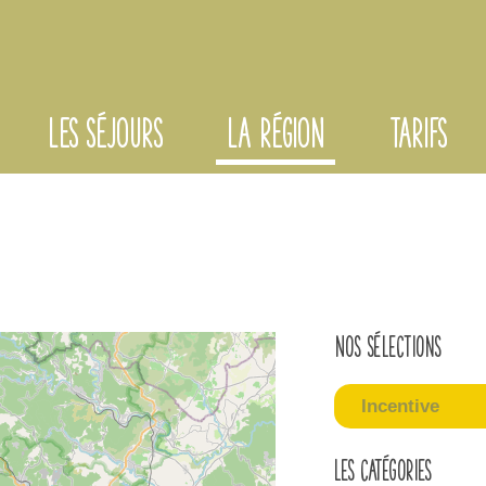
LES SÉJOURS
LA RÉGION
TARIFS
Nos sélections
Incentive
Les catégories