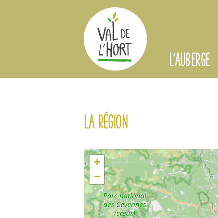
L'AUBERGE
La région
+
−