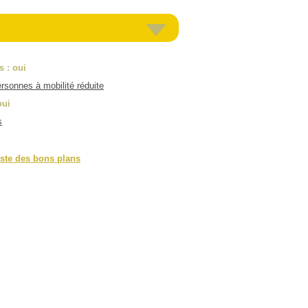
es
: oui
rsonnes à mobilité réduite
oui
s
iste des bons plans