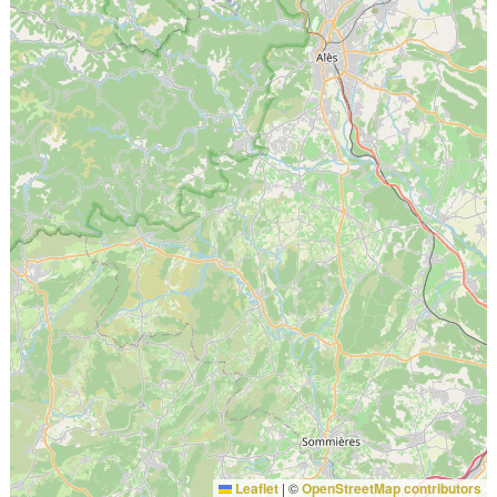
Leaflet
|
©
OpenStreetMap contributors