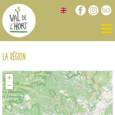
La région
+
−