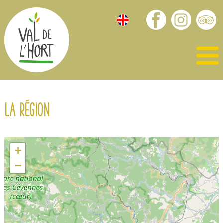
La région
+
−