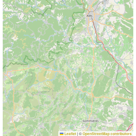
Leaflet
|
©
OpenStreetMap contributors