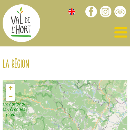
La région
+
−