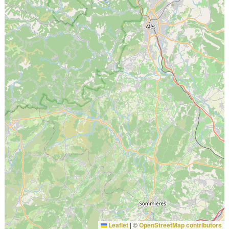
Leaflet
|
©
OpenStreetMap contributors