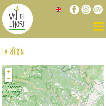
La région
+
−