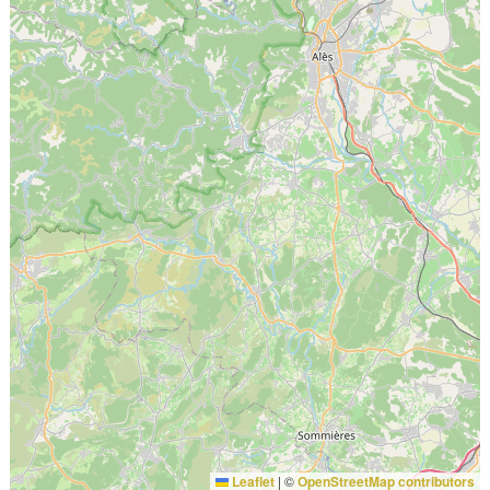
Leaflet
|
©
OpenStreetMap contributors