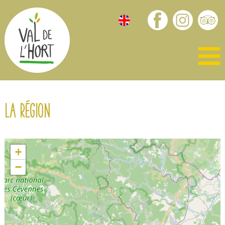
La région
+
−