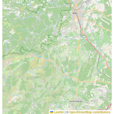
Leaflet
|
©
OpenStreetMap contributors