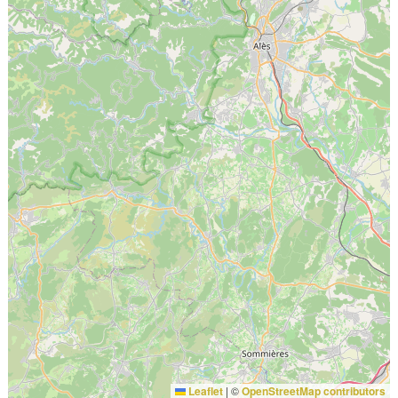
Leaflet
|
©
OpenStreetMap contributors