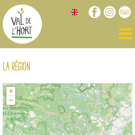
La région
+
−