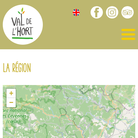
La région
+
−