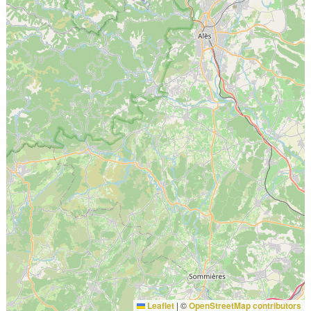
Leaflet
|
©
OpenStreetMap contributors