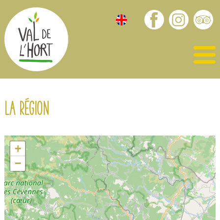
La région
+
−