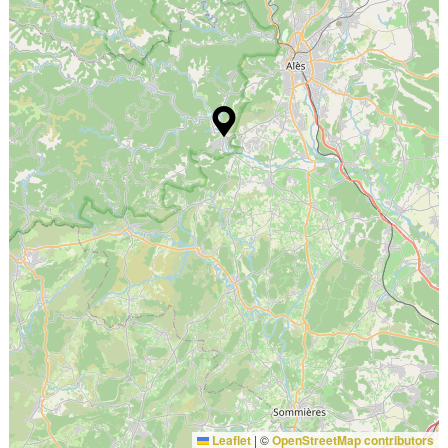
Leaflet
|
©
OpenStreetMap contributors