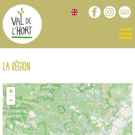
La région
+
−