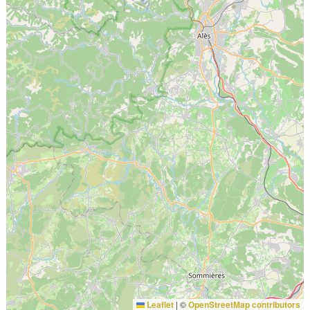
Leaflet
|
©
OpenStreetMap contributors