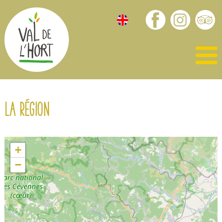
La région
+
−