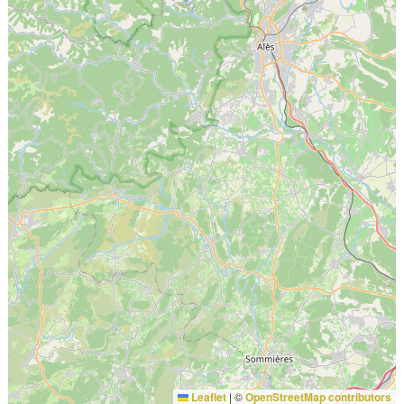
Leaflet
|
©
OpenStreetMap contributors