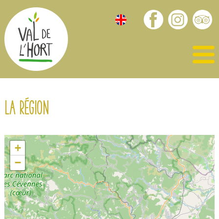
La région
+
−