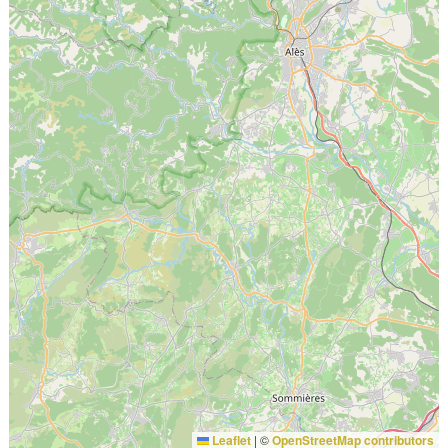
Leaflet
|
©
OpenStreetMap contributors