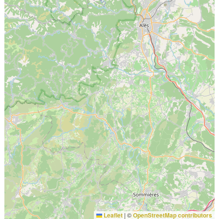
Leaflet
|
©
OpenStreetMap contributors