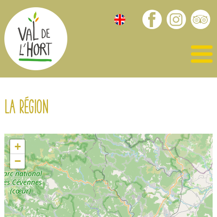
La région
+
−