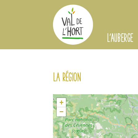
L'AUBERGE
La région
+
−