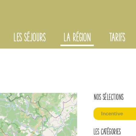
LES SÉJOURS
LA RÉGION
TARIFS
Nos sélections
Incentive
Les catégories