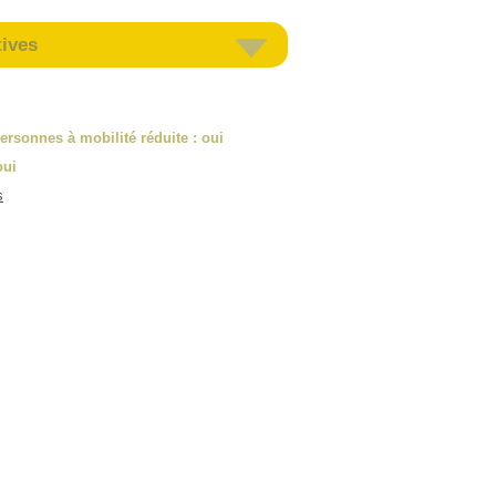
tives
ersonnes à mobilité réduite
: oui
oui
s