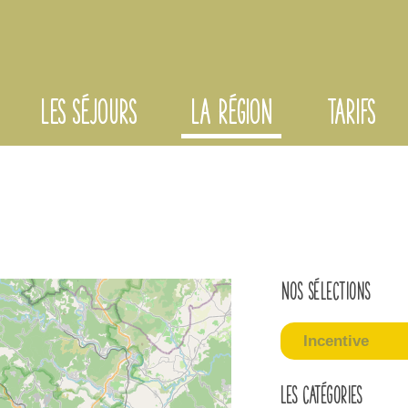
LES SÉJOURS
LA RÉGION
TARIFS
Nos sélections
Incentive
Les catégories