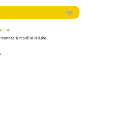
es
: oui
rsonnes à mobilité réduite
s