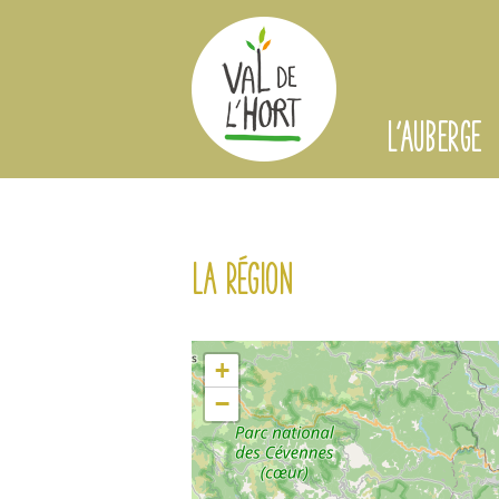
L'AUBERGE
La région
+
−