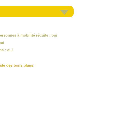
ersonnes à mobilité réduite
: oui
oui
ns
: oui
iste des bons plans