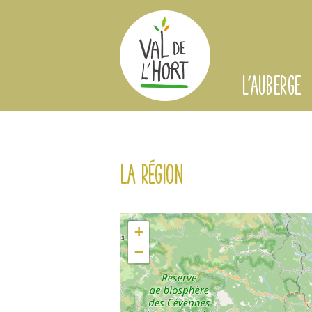
L'AUBERGE
La région
+
−