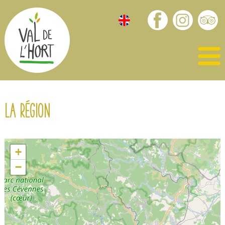
La région
+
−