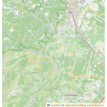
Leaflet
|
©
OpenStreetMap contributors