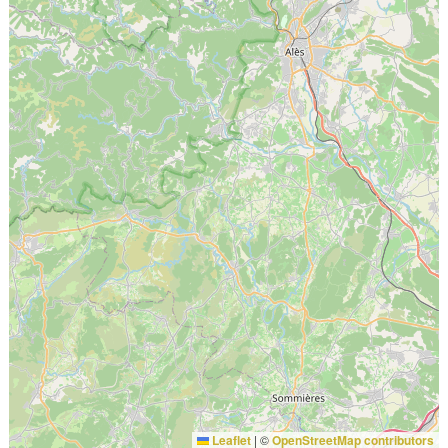
Leaflet
|
©
OpenStreetMap contributors