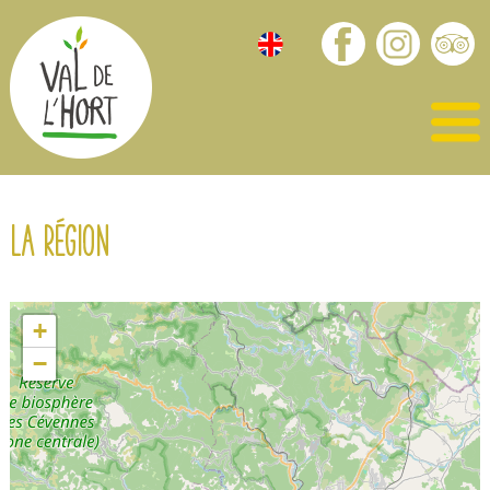
La région
+
−