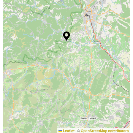
Leaflet
|
©
OpenStreetMap contributors