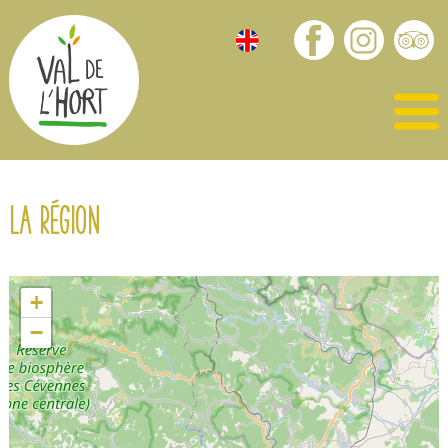
La région
+
−