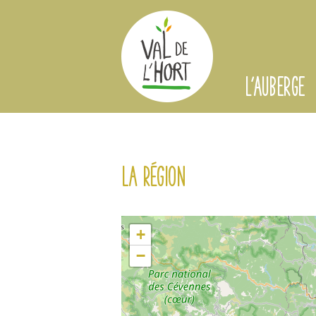
L'AUBERGE
La région
+
−