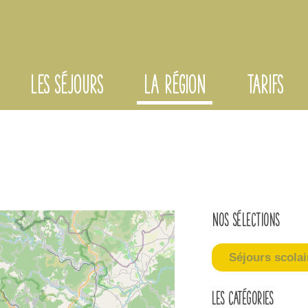
LES SÉJOURS
LA RÉGION
TARIFS
Nos sélections
Séjours scolai
Les catégories