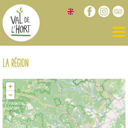
La région
+
−