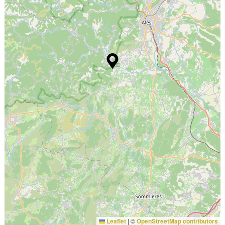
Leaflet
|
©
OpenStreetMap contributors