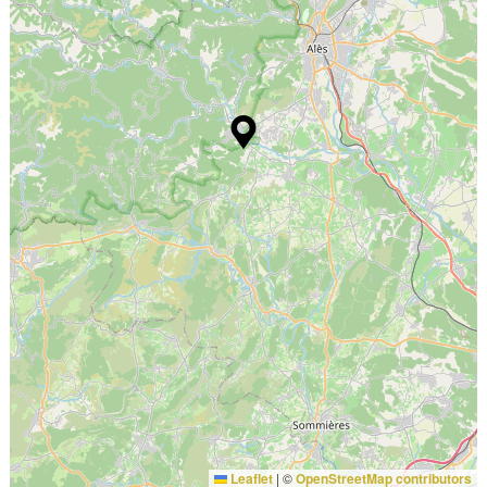
Leaflet
|
©
OpenStreetMap contributors