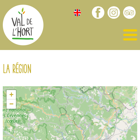
La région
+
−