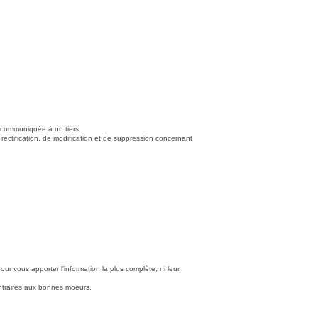
u communiquée à un tiers.
 rectification, de modification et de suppression concernant
ur vous apporter l'information la plus complète, ni leur
contraires aux bonnes moeurs.