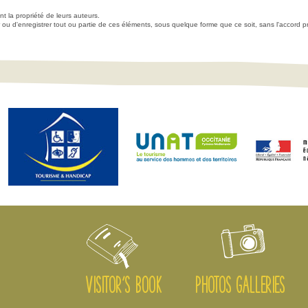
nt la propriété de leurs auteurs.
buer ou d'enregistrer tout ou partie de ces éléments, sous quelque forme que ce soit, sans l'accord p
VISITOR'S BOOK
PHOTOS GALLERIES