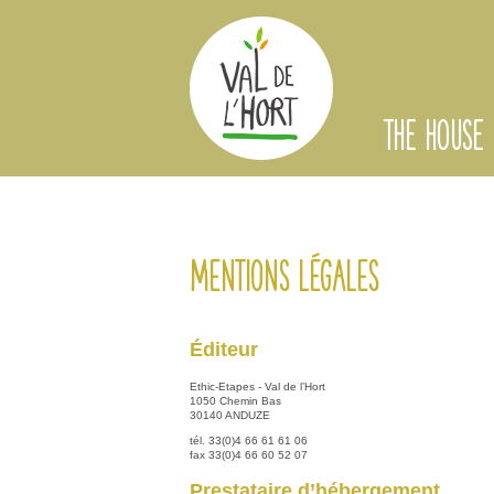
THE HOUSE
Mentions légales
Éditeur
Ethic-Etapes - Val de l’Hort
1050 Chemin Bas
30140 ANDUZE
tél. 33(0)4 66 61 61 06
fax 33(0)4 66 60 52 07
Prestataire d’hébergement