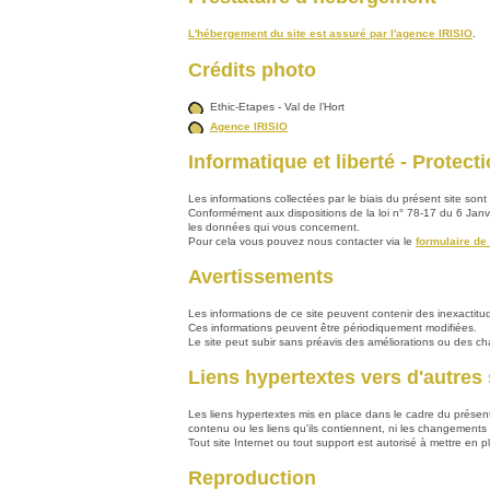
L'hébergement du site est assuré par l'agence IRISIO
.
Crédits photo
Ethic-Etapes - Val de l’Hort
Agence IRISIO
Informatique et liberté - Protec
Les informations collectées par le biais du présent site s
Conformément aux dispositions de la loi n° 78-17 du 6 Janvier
les données qui vous concernent.
Pour cela vous pouvez nous contacter via le
formulaire de 
Avertissements
Les informations de ce site peuvent contenir des inexactit
Ces informations peuvent être périodiquement modifiées.
Le site peut subir sans préavis des améliorations ou des 
Liens hypertextes vers d'autres 
Les liens hypertextes mis en place dans le cadre du présent 
contenu ou les liens qu'ils contiennent, ni les changements
Tout site Internet ou tout support est autorisé à mettre en 
Reproduction