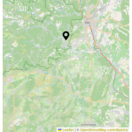
Leaflet
|
©
OpenStreetMap contributors