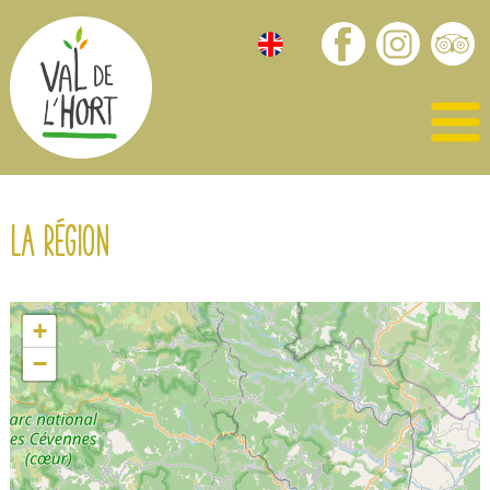
La région
+
−