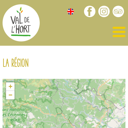
La région
+
−