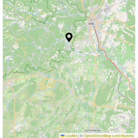
Leaflet
|
©
OpenStreetMap contributors