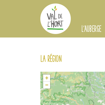
L'AUBERGE
La région
+
−